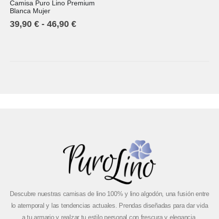
Camisa Puro Lino Premium
5.00
out of 5
Blanca Mujer
39,90
€
-
46,90
€
Descubre nuestras camisas de lino 100% y lino algodón, una fusión entre
lo atemporal y las tendencias actuales. Prendas diseñadas para dar vida
a tu armario y realzar tu estilo personal con frescura y elegancia.