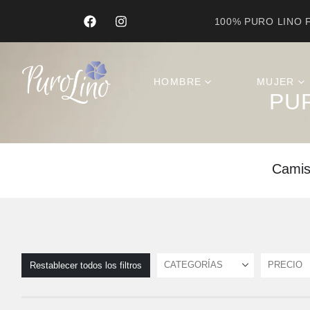
100% PURO LINO F
Product Archive
HOMBRE
MUJER
PU
Camisa
CATEGORÍAS
PRECIO
Restablecer todos los filtros