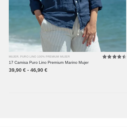
L
XL
2XL
3XL
4XL
MUJER
,
PURO LINO 100% PREMIUM MUJER
17 Camisa Puro Lino Premium Marino Mujer
4.67
out 
39,90
€
-
46,90
€