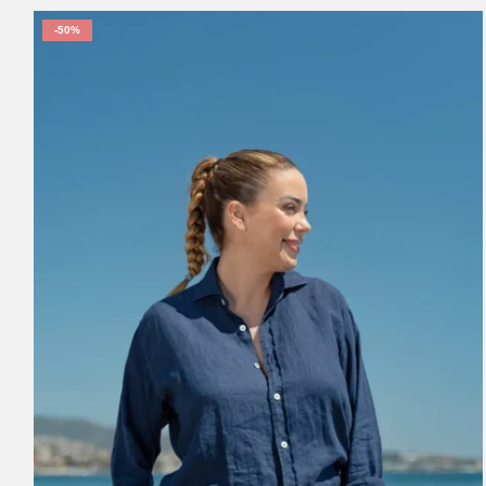
-50%
XS
S
M