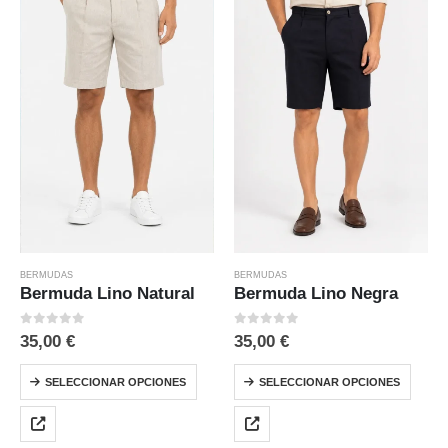
BERMUDAS
BERMUDAS
Bermuda Lino Natural
Bermuda Lino Negra
0
out of 5
0
out of 5
35,00
€
35,00
€
SELECCIONAR OPCIONES
SELECCIONAR OPCIONES