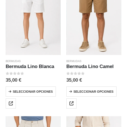
BERMUDAS
BERMUDAS
Bermuda Lino Blanca
Bermuda Lino Camel
0
out of 5
0
out of 5
35,00
€
35,00
€
SELECCIONAR OPCIONES
SELECCIONAR OPCIONES