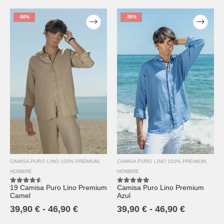
-50%
-50%
CAMISA PURO LINO 100% PREMIUM
,
CAMISA PURO LINO 100% PREMIUM
,
HOMBRE
HOMBRE
19 Camisa Puro Lino Premium
Camisa Puro Lino Premium
4.50
out of 5
5.00
out of 5
Camel
Azul
39,90
€
-
46,90
€
39,90
€
-
46,90
€