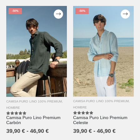
-50%
-50%
CAMISA PURO LINO 100% PREMIUM
,
CAMISA PURO LINO 100% PREMIUM
,
HOMBRE
HOMBRE
Camisa Puro Lino Premium
Camisa Puro Lino Premium
5.00
out of 5
5.00
out of 5
Celeste
Carbón
39,90
€
-
46,90
€
39,90
€
-
46,90
€