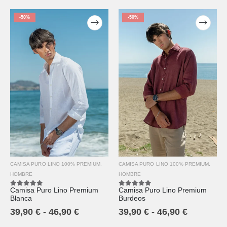
-50%
-50%
CAMISA PURO LINO 100% PREMIUM
,
CAMISA PURO LINO 100% PREMIUM
,
HOMBRE
HOMBRE
Camisa Puro Lino Premium
Camisa Puro Lino Premium
5.00
out of 5
5.00
out of 5
Burdeos
Blanca
39,90
€
-
46,90
€
39,90
€
-
46,90
€