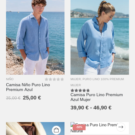
NIÑO
MUJER
,
PURO LINO 100% PREMIUM
Camisa Niño Puro Lino
0
out of 5
MUJER
Premium Azul
Camisa Puro Lino Premium
4.67
out of 5
25,00
€
35,00
€
Azul Mujer
39,90
€
-
46,90
€
-50%