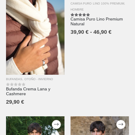
CAMISA PURO LINO 100% PREMIUM
,
HOMBRE
Camisa Puro Lino Premium
5.00
out of 5
Natural
39,90
€
-
46,90
€
BUFANDAS
,
OTOÑO - INVIERNO
Bufanda Crema Lana y
0
out of 5
Cashmere
29,90
€