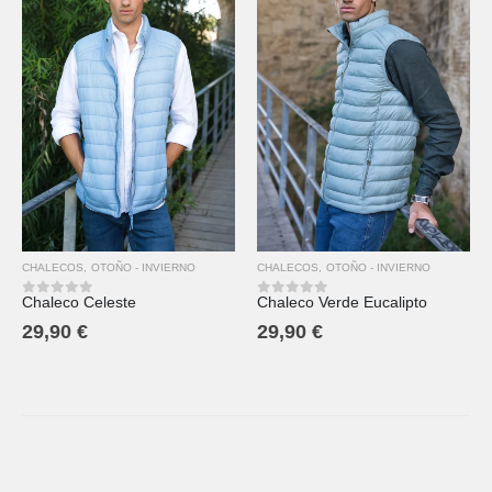
CHALECOS
,
OTOÑO - INVIERNO
CHALECOS
,
OTOÑO - INVIERNO
Chaleco Celeste
Chaleco Verde Eucalipto
0
out of 5
0
out of 5
29,90
€
29,90
€