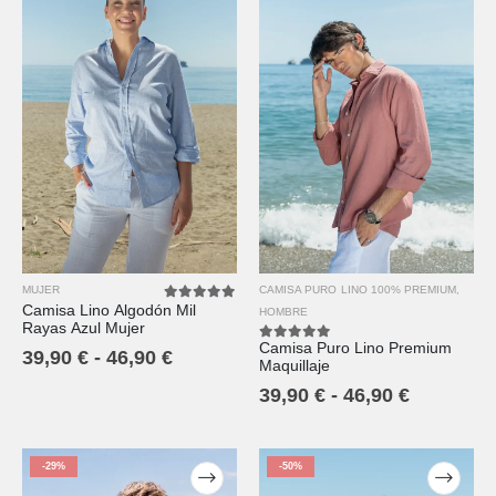
MUJER
CAMISA PURO LINO 100% PREMIUM
,
Camisa Lino Algodón Mil
5.00
out of 5
HOMBRE
Rayas Azul Mujer
Camisa Puro Lino Premium
5.00
out of 5
39,90
€
-
46,90
€
Maquillaje
39,90
€
-
46,90
€
-29%
-50%