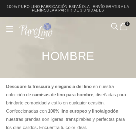
100% PURO LINO FABRICACIÓN ESPAÑOLA | ENVÍO GRATIS A LA
PENÍNSULA A PARTIR DE 3 UNIDADES
0
Product Archive
HOMBRE
Descubre la frescura y elegancia del lino
en nuestra
colección de
camisas de lino para hombre
, diseñadas para
brindarte comodidad y estilo en cualquier ocasión.
Confeccionadas con
100% lino europeo y lino/algodón
,
nuestras prendas son ligeras, transpirables y perfectas para
los días cálidos. Encuentra tu color ideal.