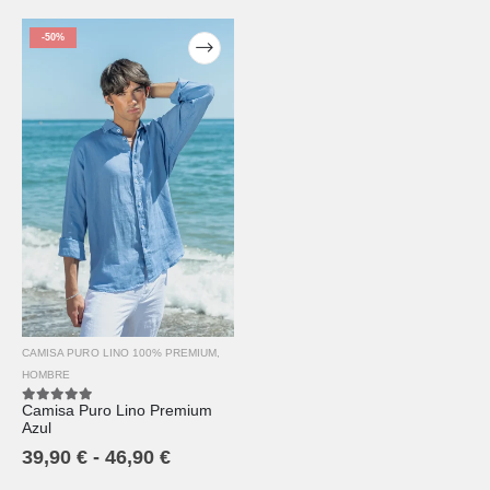
-50%
CAMISA PURO LINO 100% PREMIUM
,
HOMBRE
Camisa Puro Lino Premium
5.00
out of 5
Azul
39,90
€
-
46,90
€