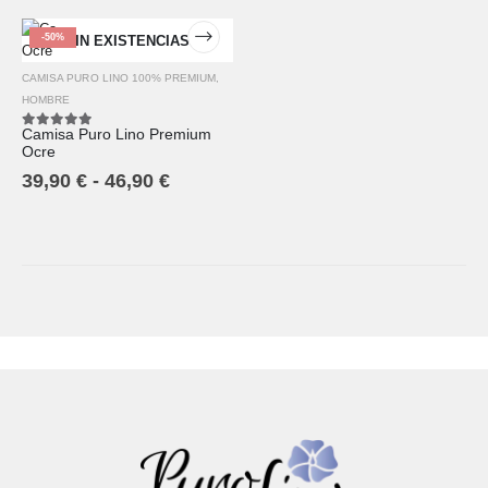
-50%
SIN EXISTENCIAS
CAMISA PURO LINO 100% PREMIUM
,
HOMBRE
Camisa Puro Lino Premium
5.00
out of 5
Ocre
39,90
€
-
46,90
€