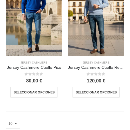
JERSEY CASHMERE
JERSEY CASHMERE
Jersey Cashmere Cuello Pico
Jersey Cashmere Cuello Redondo
0
out of 5
0
out of 5
80,00
€
120,00
€
SELECCIONAR OPCIONES
SELECCIONAR OPCIONES