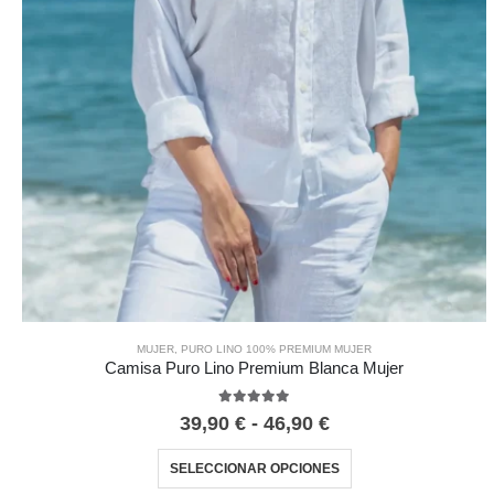
MUJER
,
PURO LINO 100% PREMIUM MUJER
Camisa Puro Lino Premium Blanca Mujer
5.00
out of 5
39,90
€
-
46,90
€
SELECCIONAR OPCIONES