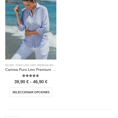
MUJER
,
PURO LINO 100% PREMIUM MUJER
Camisa Puro Lino Premium Malva Mujer
4.67
out of 5
39,90
€
-
46,90
€
SELECCIONAR OPCIONES