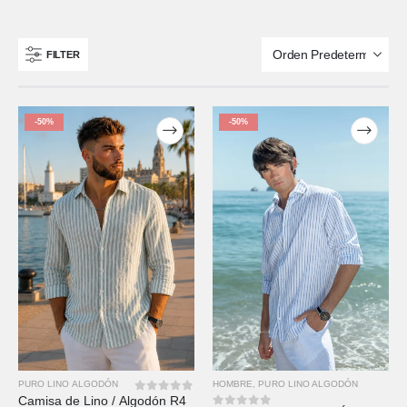
FILTER
-50%
-50%
HOMBRE
,
PURO LINO ALGODÓN
PURO LINO ALGODÓN
Camisa de Lino / Algodón R4
0
out of 5