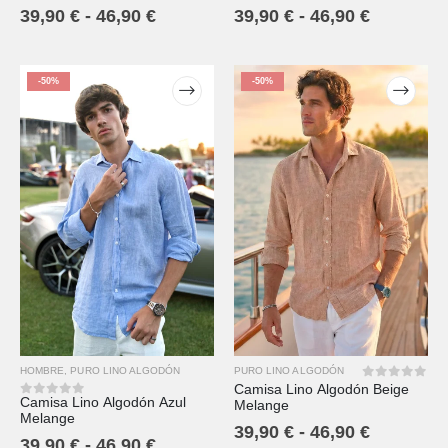
39,90
€
-
46,90
€
39,90
€
-
46,90
€
-50%
-50%
HOMBRE
,
PURO LINO ALGODÓN
PURO LINO ALGODÓN
Camisa Lino Algodón Beige
0
out of 5
Camisa Lino Algodón Azul
Melange
0
out of 5
Melange
39,90
€
-
46,90
€
39,90
€
-
46,90
€