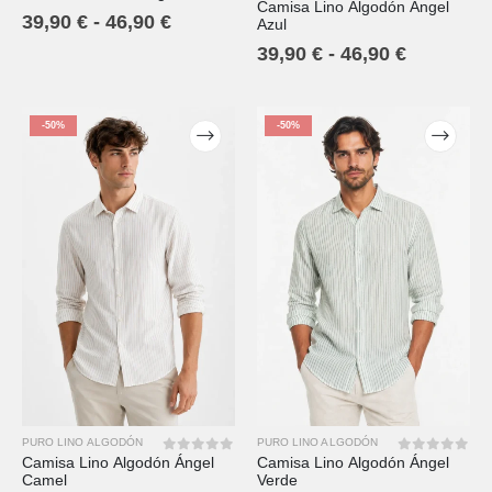
Camisa Lino Algodón Ángel
0
out of 5
39,90
€
-
46,90
€
Azul
39,90
€
-
46,90
€
-50%
-50%
PURO LINO ALGODÓN
PURO LINO ALGODÓN
Camisa Lino Algodón Ángel
Camisa Lino Algodón Ángel
0
out of 5
0
out of 5
Camel
Verde