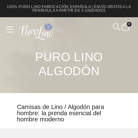
100% PURO LINO FABRICACIÓN ESPAÑOLA | ENVÍO GRATIS A LA
PENÍNSULA A PARTIR DE 3 UNIDADES
0
Product Archive
PURO LINO
ALGODÓN
Camisas de Lino / Algodón para
hombre: la prenda esencial del
hombre moderno