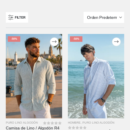
FILTER
-50%
-50%
HOMBRE
,
PURO LINO ALGODÓN
PURO LINO ALGODÓN
Camisa de Lino / Algodón R4
0
out of 5