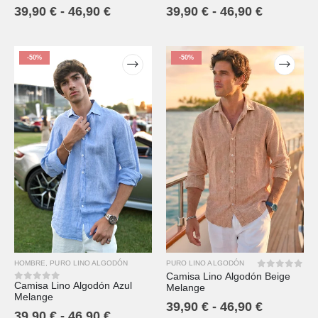
39,90
€
-
46,90
€
39,90
€
-
46,90
€
-50%
-50%
HOMBRE
,
PURO LINO ALGODÓN
PURO LINO ALGODÓN
Camisa Lino Algodón Beige
0
out of 5
Camisa Lino Algodón Azul
Melange
0
out of 5
Melange
39,90
€
-
46,90
€
39,90
€
-
46,90
€