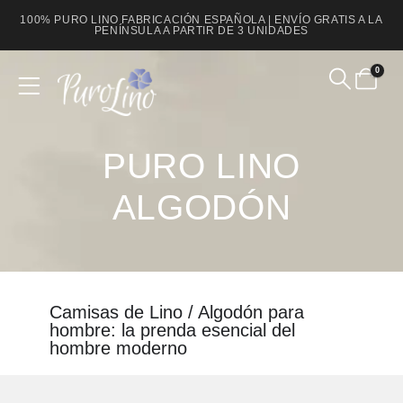
100% PURO LINO FABRICACIÓN ESPAÑOLA | ENVÍO GRATIS A LA
PENÍNSULA A PARTIR DE 3 UNIDADES
0
Product Archive
PURO LINO
ALGODÓN
Camisas de Lino / Algodón para
hombre: la prenda esencial del
hombre moderno