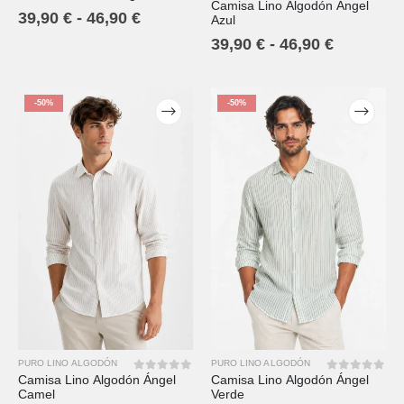
Camisa Lino Algodón Ángel
0
out of 5
39,90
€
-
46,90
€
Azul
39,90
€
-
46,90
€
-50%
-50%
PURO LINO ALGODÓN
PURO LINO ALGODÓN
Camisa Lino Algodón Ángel
Camisa Lino Algodón Ángel
0
out of 5
0
out of 5
Camel
Verde