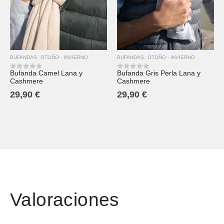
BUFANDAS
,
OTOÑO - INVIERNO
BUFANDAS
,
OTOÑO - INVIERNO
Bufanda Camel Lana y
Bufanda Gris Perla Lana y
0
out of 5
0
out of 5
Cashmere
Cashmere
29,90
€
29,90
€
Valoraciones