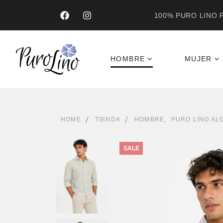
100% PURO LINO F
HOMBRE
MUJER
HOME
TIENDA
HOMBRE
,
PURO LINO A
SALE