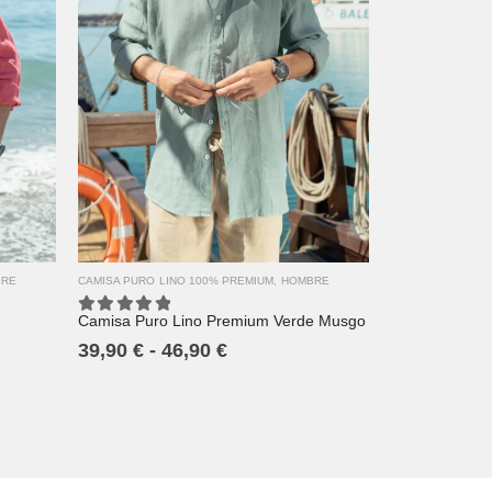
XS
S
M
L
XL
2XL
3XL
4XL
BRE
CAMISA PURO LINO 100% PREMIUM
,
HOMBRE
Camisa Puro Lino Premium Verde Musgo
5.00
out of 5
39,90
€
-
46,90
€