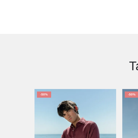
T
-50%
-50%