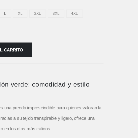
L
XL
2XL
3XL
4XL
AL CARRITO
dón verde: comodidad y estilo
es una prenda imprescindible para quienes valoran la
acias a su tejido transpirable y ligero, ofrece una
o en los días más cálidos.