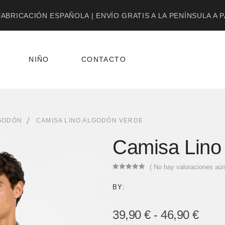
ABRICACIÓN ESPAÑOLA | ENVÍO GRATIS A LA PENÍNSULA A 
NIÑO
CONTACTO
LGODÓN
CAMISA LINO ALGODÓN VERDE
Camisa Lino
( No hay valoraciones aún
0
out of 5
BY:
39,90
€
-
46,90
€