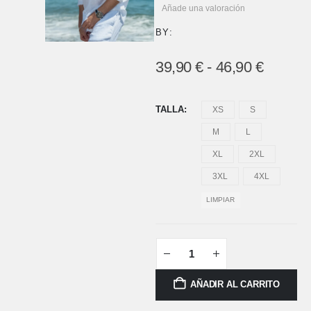
Añade una valoración
BY:
39,90
€
-
46,90
€
TALLA
XS
S
M
L
XL
2XL
3XL
4XL
LIMPIAR
AÑADIR AL CARRITO