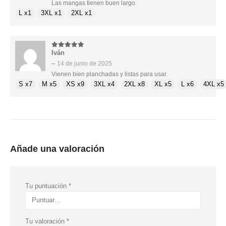
Las mangas tienen buen largo.
L x1
3XL x1
2XL x1
Iván
5
de 5
–
14 de junio de 2025
Vienen bien planchadas y listas para usar.
S x7
M x5
XS x9
3XL x4
2XL x8
XL x5
L x6
4XL x5
Añade una valoración
Tu puntuación
*
Tu valoración
*