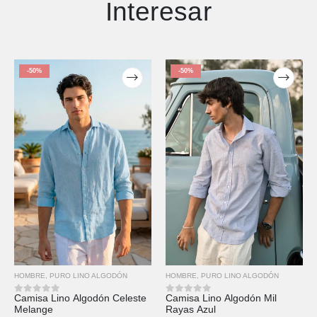
Interesar
-50%
-50%
HOMBRE
,
PURO LINO ALGODÓN
HOMBRE
,
PURO LINO ALGODÓN
Camisa Lino Algodón Celeste
Camisa Lino Algodón Mil
0
out of 5
0
out of 5
Melange
Rayas Azul