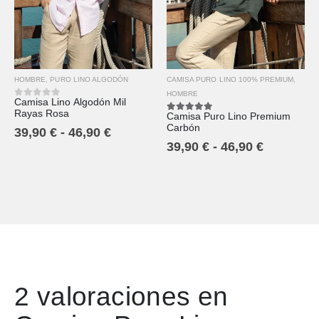
HOMBRE
,
PURO LINO ALGODÓN
CAMISA PURO LINO 100% PREMIUM
,
HOMBRE
Camisa Lino Algodón Mil
0
out of 5
Rayas Rosa
Camisa Puro Lino Premium
5.00
out of 5
Carbón
39,90
€
-
46,90
€
39,90
€
-
46,90
€
2 valoraciones en