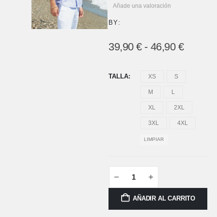
Añade una valoración
BY:
39,90
€
-
46,90
€
TALLA
XS
S
M
L
XL
2XL
3XL
4XL
LIMPIAR
AÑADIR AL CARRITO