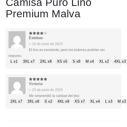
Camisa Puro Lino
Premium Malva
Esteban
4
de 5
–
10 de junio de 2025
El lino es excelente, pero los botones podrían ser
mejores.
L x1
3XL x7
2XL x8
XS x5
S x8
M x4
XL x2
4XL x3
Victoria
5
de 5
–
23 de junio de 2025
Me sorprendió la calidad del lino.
2XL x7
3XL x8
S x2
4XL x9
XS x7
XL x4
L x3
M x3