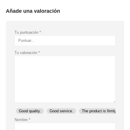
Añade una valoración
Tu puntuación
*
Tu valoración
*
Good quality.
Good service.
The product is firmly packed
Nombre
*