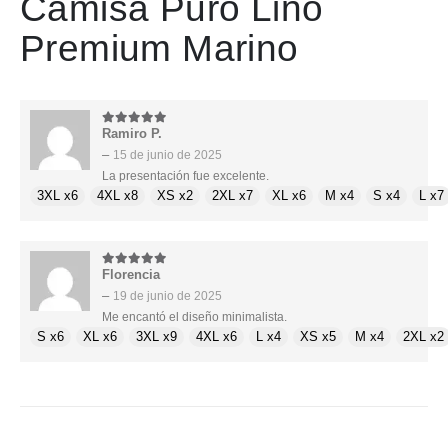
Camisa Puro Lino
Premium Marino
Ramiro P.
5
de 5
–
15 de junio de 2025
La presentación fue excelente.
3XL x6
4XL x8
XS x2
2XL x7
XL x6
M x4
S x4
L x7
Florencia
5
de 5
–
19 de junio de 2025
Me encantó el diseño minimalista.
S x6
XL x6
3XL x9
4XL x6
L x4
XS x5
M x4
2XL x2