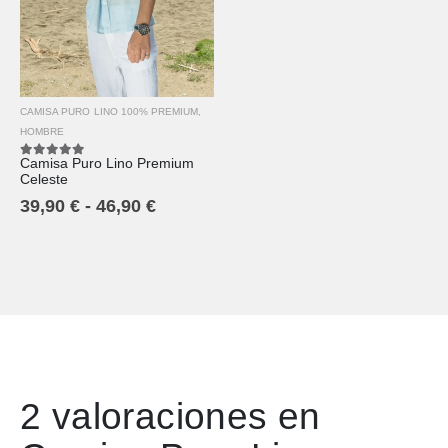
CAMISA PURO LINO 100% PREMIUM
,
HOMBRE
Camisa Puro Lino Premium
5.00
out of 5
Celeste
39,90
€
-
46,90
€
2 valoraciones en