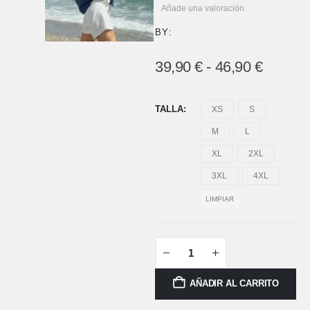
Añade una valoración
BY:
39,90
€
-
46,90
€
TALLA
XS
S
M
L
XL
2XL
3XL
4XL
LIMPIAR
AÑADIR AL CARRITO