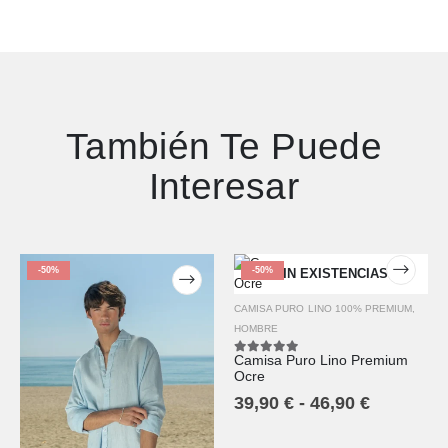
También Te Puede
Interesar
-50%
-50%
SIN EXISTENCIAS
CAMISA PURO LINO 100% PREMIUM
,
HOMBRE
Camisa Puro Lino Premium
5.00
out of 5
Ocre
39,90
€
-
46,90
€