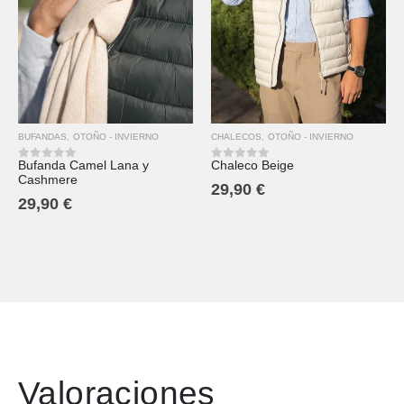
BUFANDAS
,
OTOÑO - INVIERNO
CHALECOS
,
OTOÑO - INVIERNO
Bufanda Camel Lana y
Chaleco Beige
0
out of 5
0
out of 5
Cashmere
29,90
€
29,90
€
Valoraciones