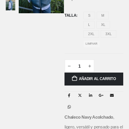
TALLA
S
M
L
XL
2XL
3XL
LIMPIAR
AÑADIR AL CARRITO
Chaleco Navy Acolchado
,
ligero, versátil y pensado para el