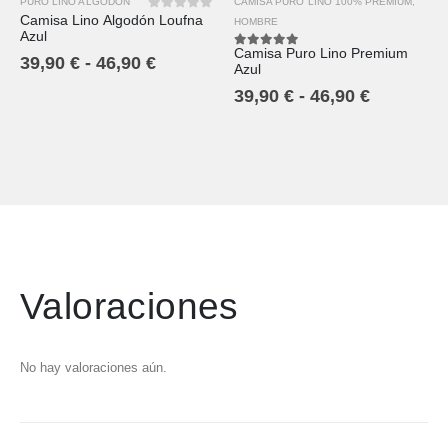
PURO LINO ALGODÓN
CAMISA PURO LINO 100% PREMIUM
,
Camisa Lino Algodón Loufna
0
out of 5
HOMBRE
Azul
Camisa Puro Lino Premium
5.00
out of 5
39,90
€
-
46,90
€
Azul
39,90
€
-
46,90
€
Valoraciones
No hay valoraciones aún.