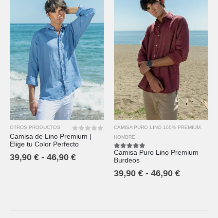
CAMISA PURO LINO 100% PREMIUM
,
OTROS PRODUCTOS
Camisa de Lino Premium |
0
out of 5
HOMBRE
Elige tu Color Perfecto
Camisa Puro Lino Premium
5.00
out of 5
39,90
€
-
46,90
€
Burdeos
39,90
€
-
46,90
€