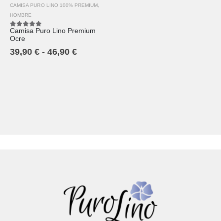
CAMISA PURO LINO 100% PREMIUM
,
HOMBRE
Camisa Puro Lino Premium
5.00
out of 5
Ocre
39,90
€
-
46,90
€