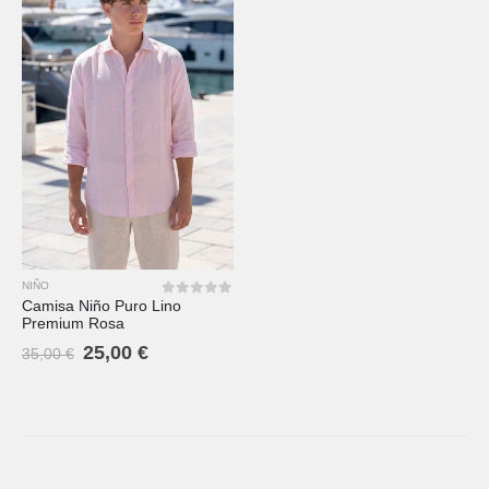
NIÑO
Camisa Niño Puro Lino
0
out of 5
Premium Rosa
25,00
€
35,00
€