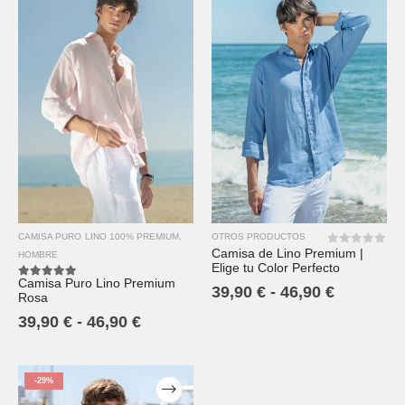
CAMISA PURO LINO 100% PREMIUM
,
OTROS PRODUCTOS
Camisa de Lino Premium |
0
out of 5
HOMBRE
Elige tu Color Perfecto
Camisa Puro Lino Premium
5.00
out of 5
39,90
€
-
46,90
€
Rosa
39,90
€
-
46,90
€
-29%