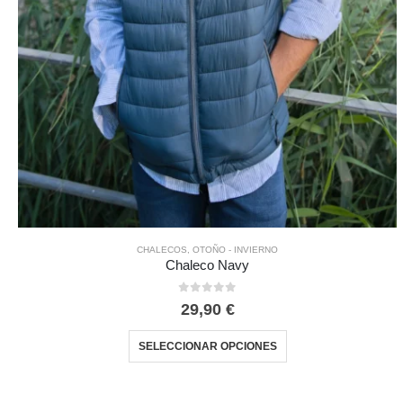
CHALECOS
,
OTOÑO - INVIERNO
Chaleco Navy
0
out of 5
29,90
€
SELECCIONAR OPCIONES