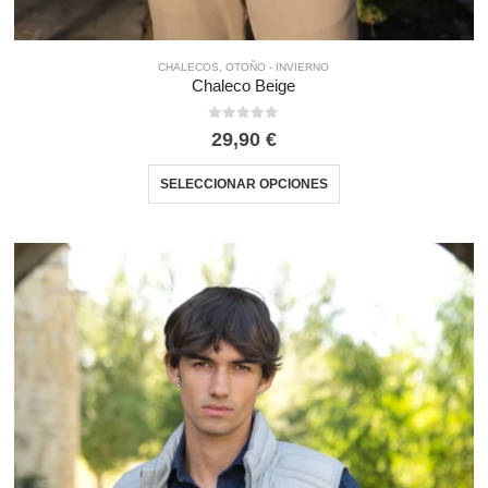
CHALECOS
,
OTOÑO - INVIERNO
Chaleco Beige
0
out of 5
29,90
€
SELECCIONAR OPCIONES