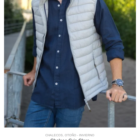
CHALECOS
,
OTOÑO - INVIERNO