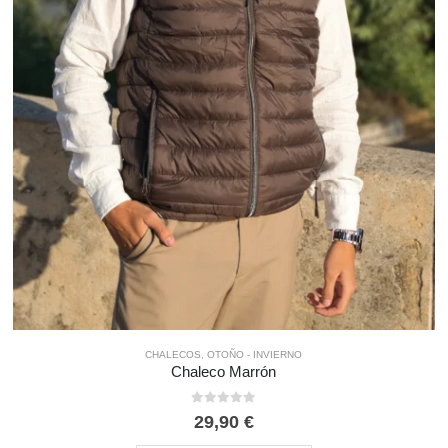
CHALECOS
,
OTOÑO - INVIERNO
Chaleco Marrón
0
out of 5
29,90
€