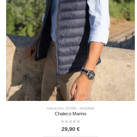
CHALECOS
,
OTOÑO - INVIERNO
Chaleco Marino
0
out of 5
29,90
€