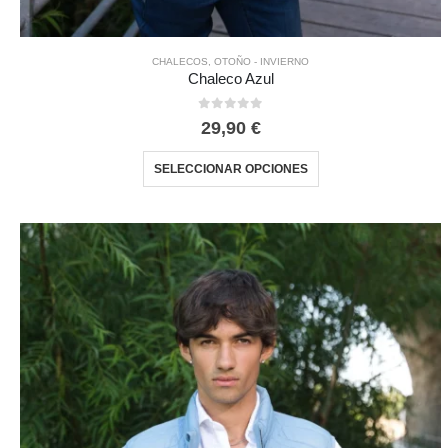
CHALECOS
,
OTOÑO - INVIERNO
Chaleco Azul
0
out of 5
29,90
€
SELECCIONAR OPCIONES