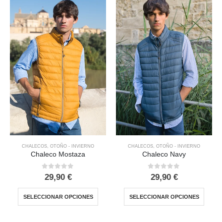
CHALECOS
,
OTOÑO - INVIERNO
CHALECOS
,
OTOÑO - INVIERNO
Chaleco Mostaza
Chaleco Navy
0
out of 5
0
out of 5
29,90
€
29,90
€
SELECCIONAR OPCIONES
SELECCIONAR OPCIONES