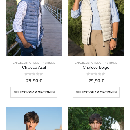
CHALECOS
,
OTOÑO - INVIERNO
CHALECOS
,
OTOÑO - INVIERNO
Chaleco Azul
Chaleco Beige
0
out of 5
0
out of 5
29,90
€
29,90
€
SELECCIONAR OPCIONES
SELECCIONAR OPCIONES