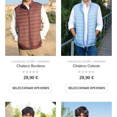
CHALECOS
,
OTOÑO - INVIERNO
CHALECOS
,
OTOÑO - INVIERNO
Chaleco Burdeos
Chaleco Celeste
0
out of 5
0
out of 5
29,90
€
29,90
€
SELECCIONAR OPCIONES
SELECCIONAR OPCIONES