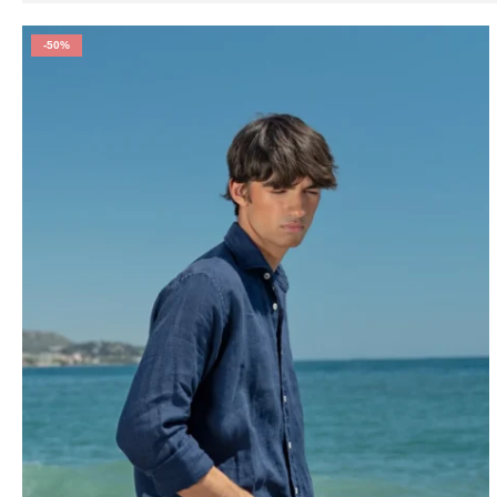
-50%
La elegancia que combina
Las camisas de lino para hombre permiten múltiples combina
más relajado, abierta sobre camiseta para un enfoque más i
siendo los más utilizados, aunque cada vez es más habitual 
Una prenda pensada para el día a día
Nuestras camisas de lino para hombre son una prenda funcion
mantener el confort sin renunciar a la imagen hace que cada
practicidad, las camisas de lino para hombre son una elecci