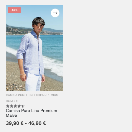
-50%
CAMISA PURO LINO 100% PREMIUM
,
HOMBRE
Camisa Puro Lino Premium
4.50
out of 5
Malva
39,90
€
-
46,90
€