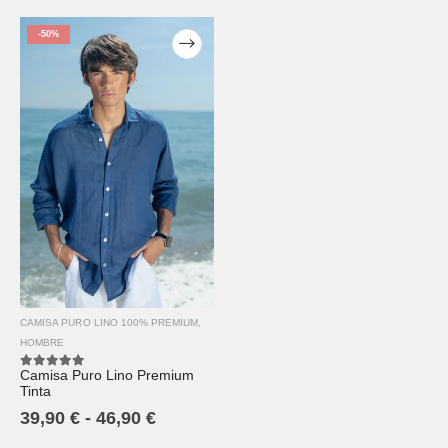
-50%
CAMISA PURO LINO 100% PREMIUM
,
HOMBRE
Camisa Puro Lino Premium
5.00
out of 5
Tinta
39,90
€
-
46,90
€