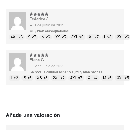
Federico J.
5
de 5
–
11 de junio de 2025
Muy bien empaquetadas.
4XL x6
S x7
M x6
XS x5
3XL x5
XL x7
L x3
2XL x6
Elena G.
5
de 5
–
12 de junio de 2025
Se nota la calidad española, muy bien hechas.
L x2
S x5
XS x3
2XL x2
4XL x7
XL x4
M x5
3XL x5
Añade una valoración