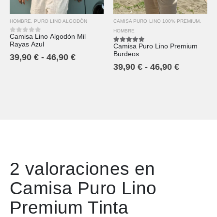
CAMISA PURO LINO 100% PREMIUM
,
HOMBRE
,
PURO LINO ALGODÓN
HOMBRE
Camisa Lino Algodón Mil
0
out of 5
Rayas Azul
Camisa Puro Lino Premium
5.00
out of 5
Burdeos
39,90
€
-
46,90
€
39,90
€
-
46,90
€
2 valoraciones en
Camisa Puro Lino
Premium Tinta