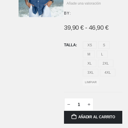
Añade una valoración
BY:
39,90
€
-
46,90
€
TALLA
XS
S
M
L
XL
2XL
3XL
4XL
LIMPIAR
AÑADIR AL CARRITO