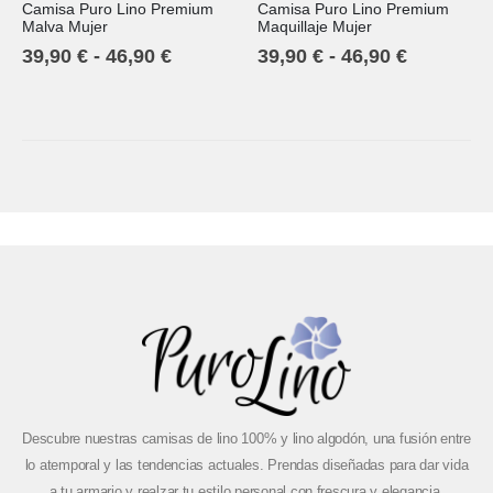
Camisa Puro Lino Premium
Camisa Puro Lino Premium
4.67
out of 5
4.67
out of 5
Malva Mujer
Maquillaje Mujer
39,90
€
-
46,90
€
39,90
€
-
46,90
€
Descubre nuestras camisas de lino 100% y lino algodón, una fusión entre
lo atemporal y las tendencias actuales. Prendas diseñadas para dar vida
a tu armario y realzar tu estilo personal con frescura y elegancia.