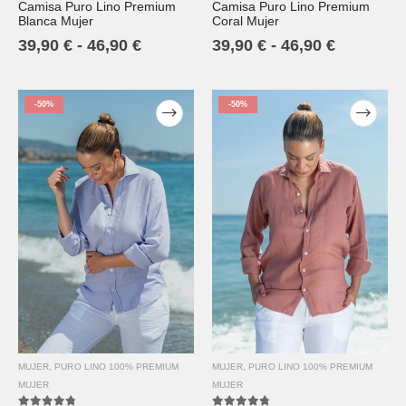
Camisa Puro Lino Premium
Camisa Puro Lino Premium
5.00
out of 5
5.00
out of 5
Blanca Mujer
Coral Mujer
39,90
€
-
46,90
€
39,90
€
-
46,90
€
-50%
-50%
MUJER
,
PURO LINO 100% PREMIUM
MUJER
,
PURO LINO 100% PREMIUM
MUJER
MUJER