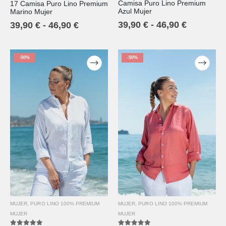
Camisa Puro Lino Premium
17 Camisa Puro Lino Premium
4.67
out of 5
4.67
out of 5
Azul Mujer
Marino Mujer
39,90
€
-
46,90
€
39,90
€
-
46,90
€
-50%
-50%
MUJER
,
PURO LINO 100% PREMIUM
MUJER
,
PURO LINO 100% PREMIUM
MUJER
MUJER