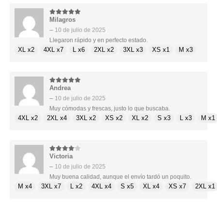
Milagros
5
de 5
–
10 de julio de 2025
Llegaron rápido y en perfecto estado.
XL x2
4XL x7
L x6
2XL x2
3XL x3
XS x1
M x3
Andrea
5
de 5
–
10 de julio de 2025
Muy cómodas y frescas, justo lo que buscaba.
4XL x2
2XL x4
3XL x2
XS x2
XL x2
S x3
L x3
M x1
Victoria
4
de 5
–
10 de julio de 2025
Muy buena calidad, aunque el envío tardó un poquito.
M x4
3XL x7
L x2
4XL x4
S x5
XL x4
XS x7
2XL x1