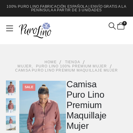
100% PURO LINO FABRICACIÓN ESPAÑOLA | ENVÍO GRATIS A LA
PENÍNSULA A PARTIR DE 3 UNIDADES
0
HOME
TIENDA
MUJER
,
PURO LINO 100% PREMIUM MUJER
CAMISA PURO LINO PREMIUM MAQUILLAJE MUJER
Camisa
SALE
Puro Lino
Premium
Maquillaje
Mujer