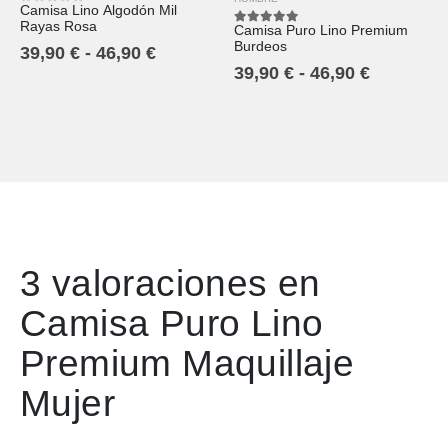
Camisa Lino Algodón Mil
0
out of 5
Rayas Rosa
Camisa Puro Lino Premium
5.00
out of 5
Burdeos
39,90
€
-
46,90
€
39,90
€
-
46,90
€
3 valoraciones en
Camisa Puro Lino
Premium Maquillaje
Mujer