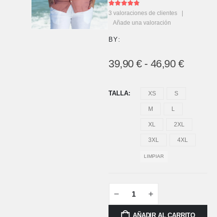
4.67
out of 5
3
valoraciones de clientes
|
Añade una valoración
BY:
39,90
€
-
46,90
€
TALLA
XS
S
M
L
XL
2XL
3XL
4XL
LIMPIAR
AÑADIR AL CARRITO