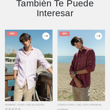
También Te Puede
Interesar
-50%
-50%
CAMISA PURO LINO 100% PREMIUM
,
HOMBRE
,
PURO LINO ALGODÓN
HOMBRE