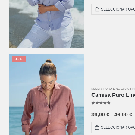
SELECCIONAR OP
-50%
MUJER
,
PURO LINO 100% P
Camisa Puro Lin
4.67
out of 5
39,90
€
-
46,90
€
SELECCIONAR OP