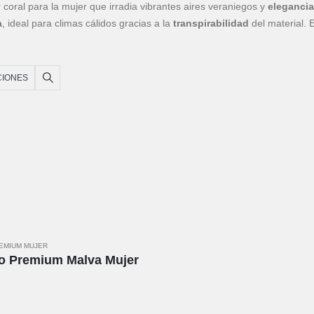
 coral para la mujer que irradia vibrantes aires veraniegos y
elegancia
a
, ideal para climas cálidos gracias a la
transpirabilidad
del material. 
no
, funcionando igual de bien en la playa que en la ciudad, siempre co
sostenible
y actual.Composición: 100% Lino
CIONES
REMIUM MUJER
o Premium Malva Mujer