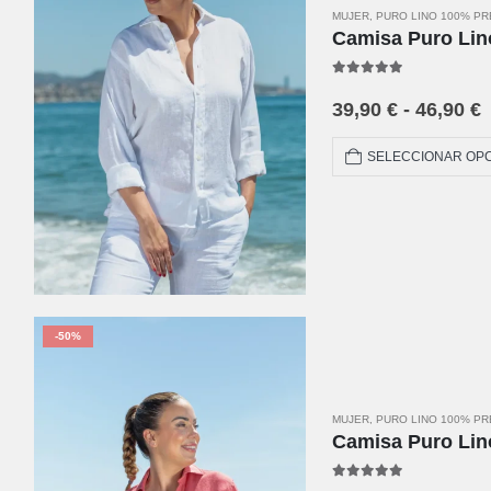
MUJER
,
PURO LINO 100% P
Camisa Puro Lin
5.00
out of 5
39,90
€
-
46,90
€
SELECCIONAR OP
-50%
MUJER
,
PURO LINO 100% P
Camisa Puro Lin
5.00
out of 5