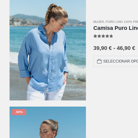
MUJER
,
PURO LINO 100% P
Camisa Puro Lin
4.67
out of 5
39,90
€
-
46,90
€
SELECCIONAR OP
-50%