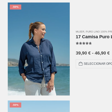
-50%
MUJER
,
PURO LINO 100% P
17 Camisa Puro 
4.67
out of 5
39,90
€
-
46,90
€
SELECCIONAR OP
-50%