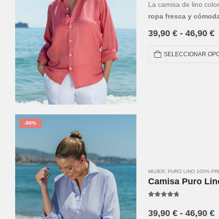
La camisa de lino color
ropa fresca y cómod
conjunto
casual de li
39,90
€
-
46,90
€
prenda clave de
moda 
SELECCIONAR OP
-50%
MUJER
,
PURO LINO 100% P
Camisa Puro Lin
4.67
out of 5
39,90
€
-
46,90
€