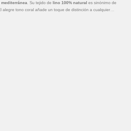
 mediterránea
. Su tejido de
lino 100% natural
es sinónimo de
El alegre tono coral añade un toque de distinción a cualquier
n ese
estilo atemporal
y desenfadado que la convierte en una