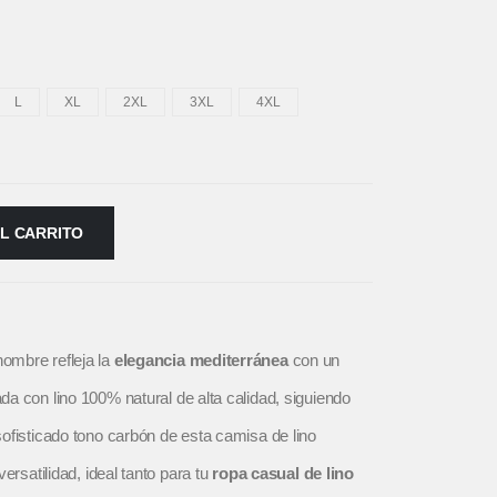
L
XL
2XL
3XL
4XL
AL CARRITO
ombre refleja la
elegancia mediterránea
con un
da con lino 100% natural de alta calidad, siguiendo
 sofisticado tono carbón de esta camisa de lino
ersatilidad, ideal tanto para tu
ropa casual de lino