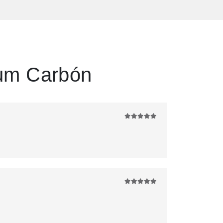
um Carbón
5
de 5
5
de 5