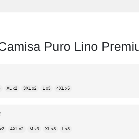
Camisa Puro Lino Premi
5
XL x2
3XL x2
L x3
4XL x5
5
x2
4XL x2
M x3
XL x3
L x3