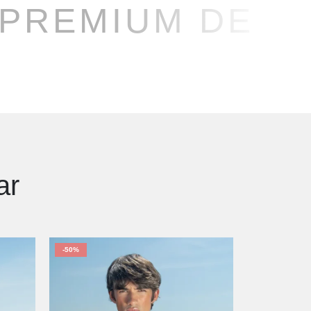
 PREMIUM DE M
ar
-50%