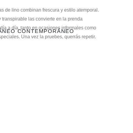
s de lino combinan frescura y estilo atemporal.
 transpirable las convierte en la prenda
 día a día, tanto en ocasiones informales como
RÁNEO CONTEMPORÁNEO
eciales. Una vez la pruebes, querrás repetir.