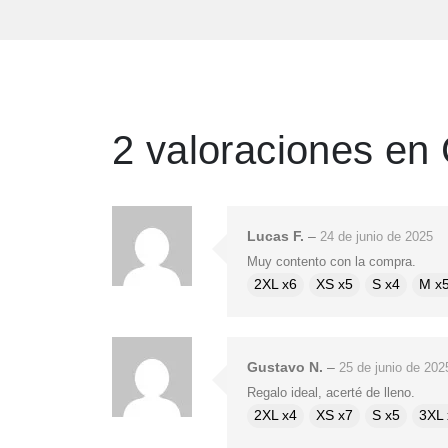
2 valoraciones en
Lucas F.
–
24 de junio de 2025
Muy contento con la compra.
2XL x6
XS x5
S x4
M x
Gustavo N.
–
25 de junio de 202
Regalo ideal, acerté de lleno.
2XL x4
XS x7
S x5
3XL 