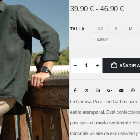
39,90
€
-
46,90
€
TALLA
XS
S
M
LIMPIAR
AÑADIR 
La Camisa Puro Lino Carbón para h
estilo atemporal
. Está confecciona
principios de
moda sostenible
. El
transmite un aire de exclusividad y v