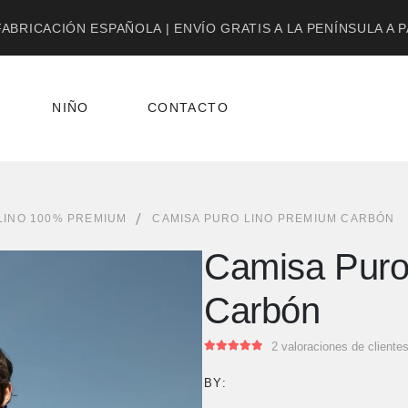
ABRICACIÓN ESPAÑOLA | ENVÍO GRATIS A LA PENÍNSULA A 
NIÑO
CONTACTO
LINO 100% PREMIUM
CAMISA PURO LINO PREMIUM CARBÓN
Camisa Puro
Carbón
2
valoraciones de cliente
5.00
out of 5
BY: