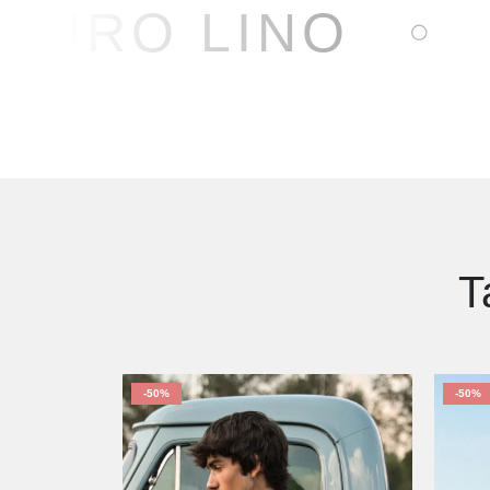
PURO LINO
T
-50%
-50%