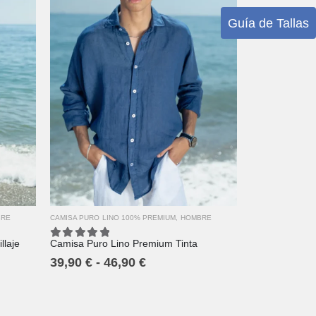
Guía de Tallas
XS
S
M
L
XL
2XL
3XL
4XL
BRE
CAMISA PURO LINO 100% PREMIUM
,
HOMBRE
llaje
Camisa Puro Lino Premium Tinta
5.00
out of 5
39,90
€
-
46,90
€