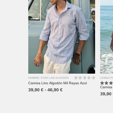
XS
S
M
L
XL
2XL
3XL
4XL
HOMBRE
,
PURO LINO ALGODÓN
CAMISA P
Camisa Lino Algodón Mil Rayas Azul
0
out of 5
Camisa 
5.00
o
39,90
€
-
46,90
€
39,90