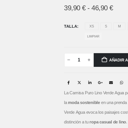
39,90
€
-
46,90
€
TALLA
XS
S
M
LIMPIAR
AÑADIR 
La Camisa Puro Lino Verde Agua p
la
moda sostenible
en una prenda c
Verde Agua evoca los paisajes cost
distinción a tu
ropa casual de lino
.