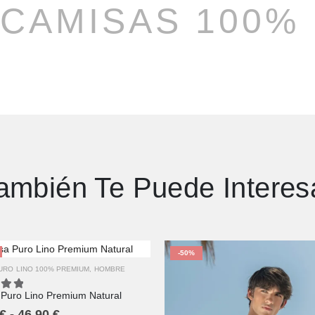
CAMISAS 100%
XS
S
M
ambién Te Puede Interes
L
XL
2XL
3XL
4XL
-50%
URO LINO 100% PREMIUM
,
HOMBRE
Puro Lino Premium Natural
ut of 5
€
-
46,90
€