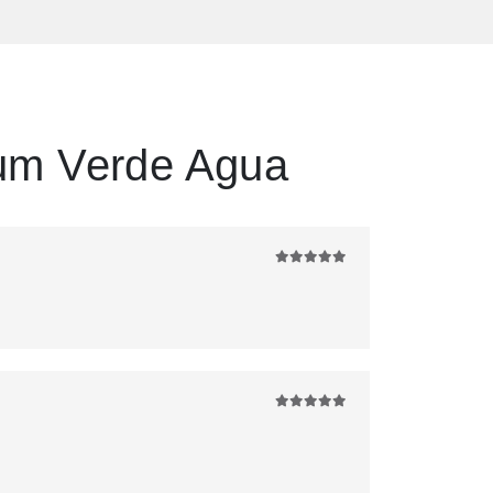
um Verde Agua
5
de 5
5
de 5