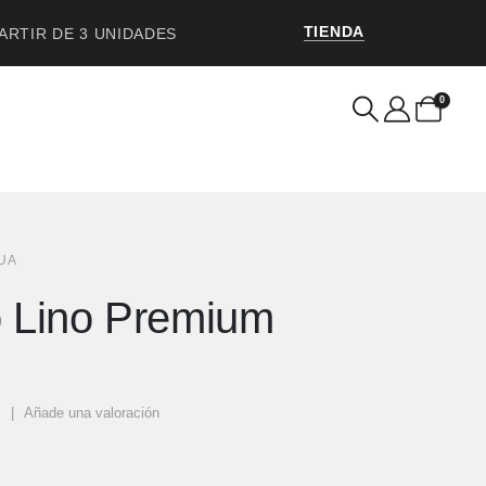
TIENDA
PARTIR DE 3 UNIDADES
0
UA
 Lino Premium
s
|
Añade una valoración