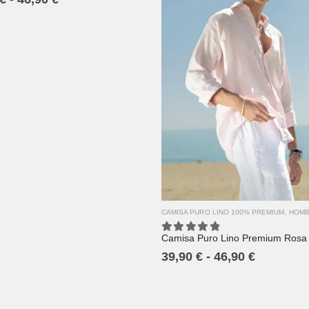
XS
S
M
L
XL
2XL
3XL
4XL
CAMISA PURO LINO 100% PREMIUM
,
HOM
Camisa Puro Lino Premium Rosa
5.00
out of 5
39,90
€
-
46,90
€