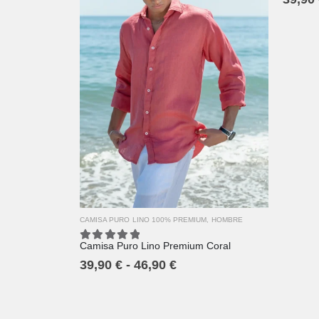
XS
S
M
L
XL
2XL
3XL
4XL
CAMISA PURO LINO 100% PREMIUM
,
HOMBRE
Camisa Puro Lino Premium Coral
5.00
out of 5
39,90
€
-
46,90
€