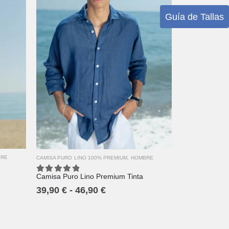
Guía de Tallas
XS
S
M
L
XL
2XL
3XL
4XL
BRE
CAMISA PURO LINO 100% PREMIUM
,
HOMBRE
Camisa Puro Lino Premium Tinta
5.00
out of 5
39,90
€
-
46,90
€