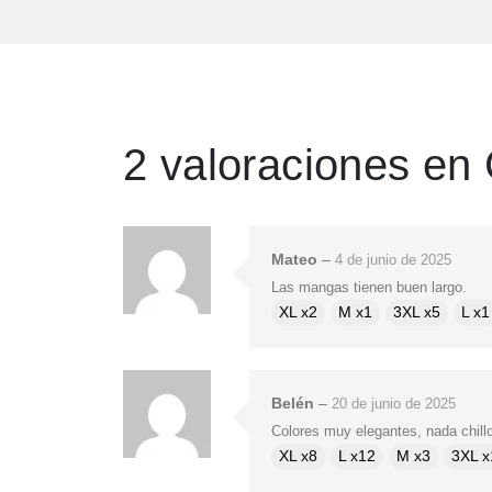
2 valoraciones en
Mateo
–
4 de junio de 2025
Las mangas tienen buen largo.
XL x2
M x1
3XL x5
L x1
Belén
–
20 de junio de 2025
Colores muy elegantes, nada chill
XL x8
L x12
M x3
3XL x