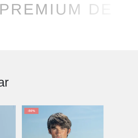
 PREMIUM DE M
ar
-50%