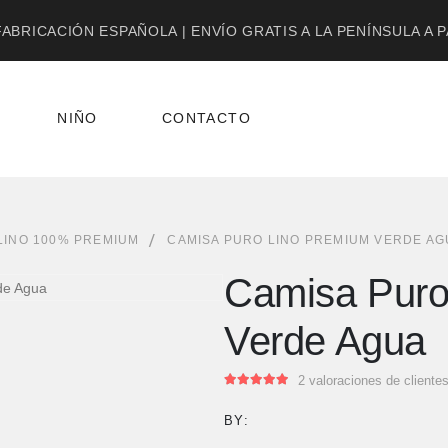
ABRICACIÓN ESPAÑOLA | ENVÍO GRATIS A LA PENÍNSULA A 
NIÑO
CONTACTO
LINO 100% PREMIUM
CAMISA PURO LINO PREMIUM VERDE AG
Camisa Puro
Verde Agua
2
valoraciones de cliente
5.00
out of 5
BY: