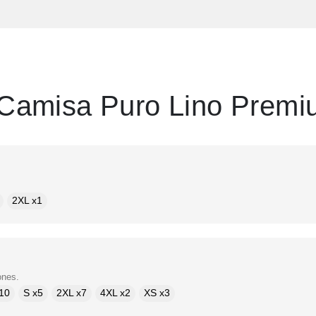
Camisa Puro Lino Premi
2XL x1
ones.
10
S x5
2XL x7
4XL x2
XS x3