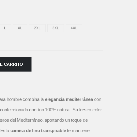
L
XL
2XL
3XL
4XL
AL CARRITO
ara hombre combina la
elegancia mediterránea
con
onfeccionada con lino 100% natural. Su fresco color
eros del Mediterráneo, aportando un toque de
 Esta
camisa de lino transpirable
te mantiene