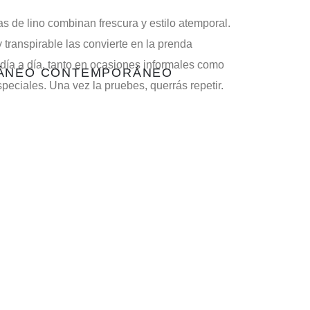
s de lino combinan frescura y estilo atemporal.
 transpirable las convierte en la prenda
 día a día, tanto en ocasiones informales como
RÁNEO CONTEMPORÁNEO
eciales. Una vez la pruebes, querrás repetir.