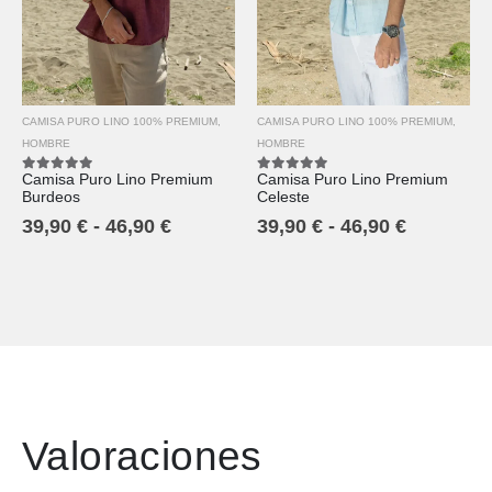
CAMISA PURO LINO 100% PREMIUM
,
CAMISA PURO LINO 100% PREMIUM
,
HOMBRE
HOMBRE
Camisa Puro Lino Premium
Camisa Puro Lino Premium
5.00
out of 5
5.00
out of 5
Burdeos
Celeste
39,90
€
-
46,90
€
39,90
€
-
46,90
€
Valoraciones