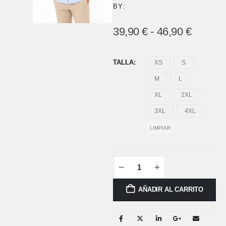
BY:
39,90
€
-
46,90
€
TALLA
XS
S
M
L
XL
2XL
3XL
4XL
LIMPIAR
AÑADIR AL CARRITO