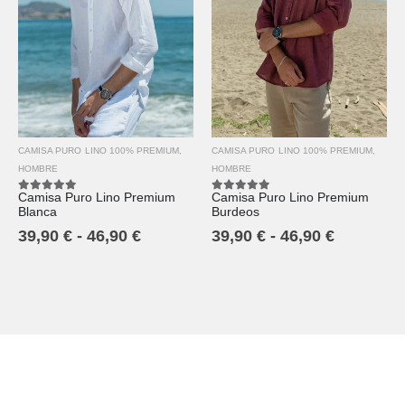
CAMISA PURO LINO 100% PREMIUM
,
CAMISA PURO LINO 100% PREMIUM
,
HOMBRE
HOMBRE
Camisa Puro Lino Premium
Camisa Puro Lino Premium
5.00
out of 5
5.00
out of 5
Burdeos
Blanca
39,90
€
-
46,90
€
39,90
€
-
46,90
€