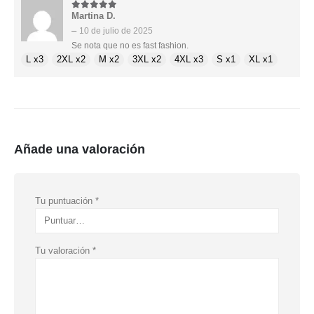
Martina D.
5
de 5
–
10 de julio de 2025
Se nota que no es fast fashion.
L x3
2XL x2
M x2
3XL x2
4XL x3
S x1
XL x1
Añade una valoración
Tu puntuación
*
Tu valoración
*