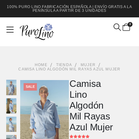
100% PURO LINO FABRICACIÓN ESPAÑOLA | ENVÍO GRATIS A LA
PENÍNSULA A PARTIR DE 3 UNIDADES
0
HOME
TIENDA
MUJER
CAMISA LINO ALGODÓN MIL RAYAS AZUL MUJER
Camisa
SALE
Lino
Algodón
Mil Rayas
Azul Mujer