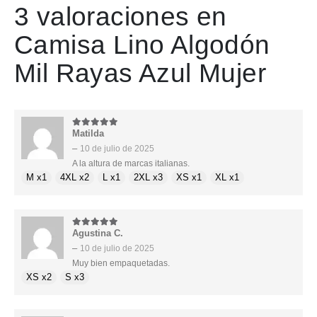
3 valoraciones en
Camisa Lino Algodón
Mil Rayas Azul Mujer
Matilda
5
de 5
–
10 de julio de 2025
A la altura de marcas italianas.
M x1
4XL x2
L x1
2XL x3
XS x1
XL x1
Agustina C.
5
de 5
–
10 de julio de 2025
Muy bien empaquetadas.
XS x2
S x3