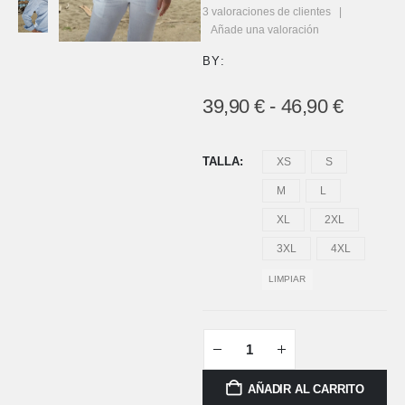
5.00
out of 5
3
valoraciones de clientes
|
Añade una valoración
BY:
39,90
€
-
46,90
€
TALLA
XS
S
M
L
XL
2XL
3XL
4XL
LIMPIAR
AÑADIR AL CARRITO