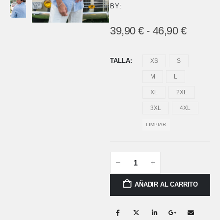
BY:
39,90
€
-
46,90
€
TALLA
XS
S
M
L
XL
2XL
3XL
4XL
LIMPIAR
AÑADIR AL CARRITO