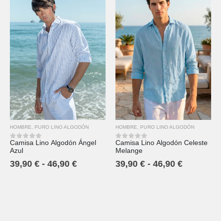
HOMBRE
,
PURO LINO ALGODÓN
HOMBRE
,
PURO LINO ALGODÓN
Camisa Lino Algodón Ángel
Camisa Lino Algodón Celeste
0
out of 5
0
out of 5
Azul
Melange
39,90
€
-
46,90
€
39,90
€
-
46,90
€