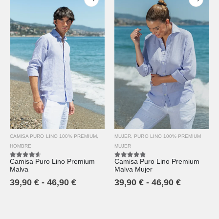
CAMISA PURO LINO 100% PREMIUM
,
MUJER
,
PURO LINO 100% PREMIUM
HOMBRE
MUJER
Camisa Puro Lino Premium
Camisa Puro Lino Premium
4.50
out of 5
4.67
out of 5
Malva
Malva Mujer
39,90
€
-
46,90
€
39,90
€
-
46,90
€