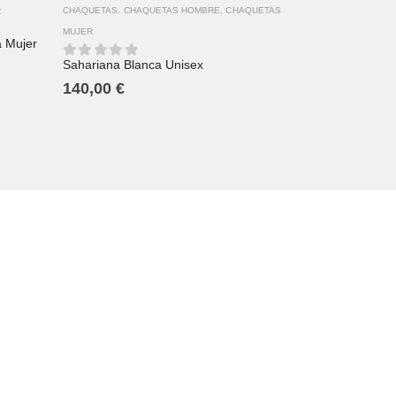
CHAQUETAS
,
CHAQUETAS HOMBRE
,
CHAQUETAS
R
MUJER
 Mujer
Sahariana Blanca Unisex
0
out of 5
140,00
€