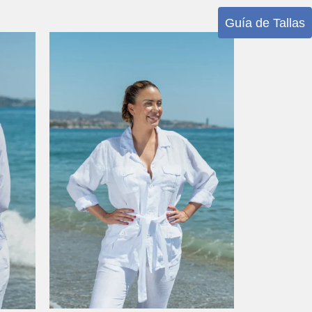
Guía de Tallas
M
L
XL
2XL