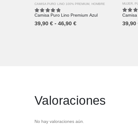
MUJER
,
P
CAMISA PURO LINO 100% PREMIUM
,
HOMBRE
Camisa 
Camisa Puro Lino Premium Azul
5.00
o
5.00
out of 5
39,90
39,90
€
-
46,90
€
Valoraciones
No hay valoraciones aún.