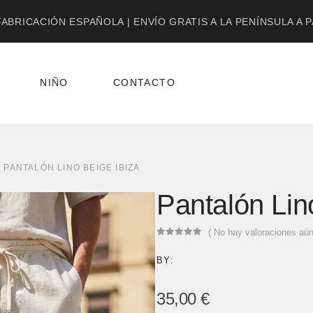
ABRICACIÓN ESPAÑOLA | ENVÍO GRATIS A LA PENÍNSULA A 
NIÑO
CONTACTO
PANTALÓN LINO BEIGE IBIZA
Pantalón Lin
( No hay valoraciones aún
0
out of 5
BY:
35,00
€