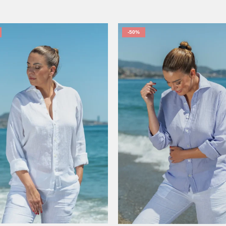
-50%
XS
S
M
XS
S
M
L
XL
2XL
L
XL
2XL
3XL
4XL
3XL
4XL