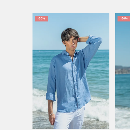
-50%
-50%
XS
S
M
L
XL
2XL
3XL
4XL