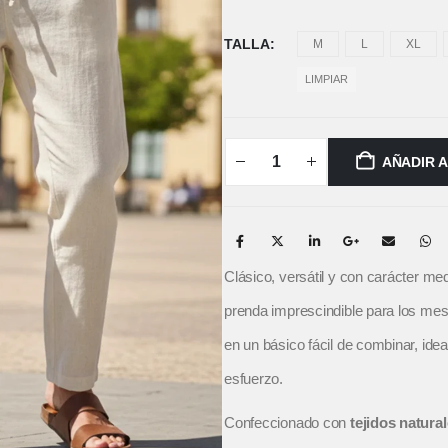
TALLA
M
L
XL
LIMPIAR
AÑADIR 
Clásico, versátil y con carácter me
prenda imprescindible para los mese
en un básico fácil de combinar, idea
esfuerzo.
Confeccionado con
tejidos natural