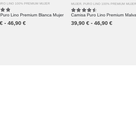
URO LINO 100% PREMIUM MUJER
MUJER
,
PURO LINO 100% PREMIUM MUJE
Puro Lino Premium Blanca Mujer
Camisa Puro Lino Premium Malva
ut of 5
4.67
out of 5
€
-
46,90
€
39,90
€
-
46,90
€