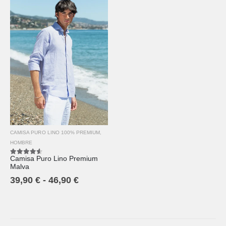
CAMISA PURO LINO 100% PREMIUM
,
HOMBRE
Camisa Puro Lino Premium
4.50
out of 5
Malva
39,90
€
-
46,90
€