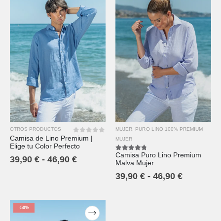
OTROS PRODUCTOS
MUJER
,
PURO LINO 100% PREMIUM
Camisa de Lino Premium |
0
out of 5
MUJER
Elige tu Color Perfecto
Camisa Puro Lino Premium
4.67
out of 5
39,90
€
-
46,90
€
Malva Mujer
39,90
€
-
46,90
€
-50%