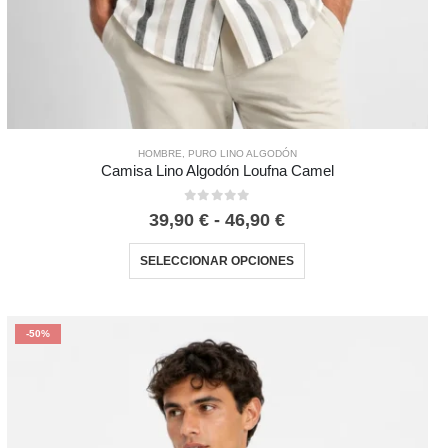
HOMBRE
,
PURO LINO ALGODÓN
Camisa Lino Algodón Loufna Camel
0
out of 5
39,90
€
-
46,90
€
SELECCIONAR OPCIONES
-50%