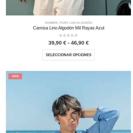
HOMBRE
,
PURO LINO ALGODÓN
Camisa Lino Algodón Mil Rayas Azul
0
out of 5
39,90
€
-
46,90
€
SELECCIONAR OPCIONES
-50%