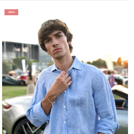
-50%
a un look casual, con bermudas para un estilo veraniego
 Los tonos claros como el blanco, beige o azul siguen
n perder elegancia.
mal hasta un evento al aire libre. Su capacidad para
as una opción equilibrada entre comodidad, estilo y