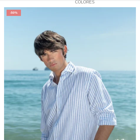
COLORES
-50%
ciones sin complicarse: con pantalones chinos o vaqueros par
nformal o cerrada y bien ajustada para ocasiones más cuidadas.
ver colores más intensos para quienes buscan algo diferente si
al que se adapta a distintos contextos: desde una comida infor
 vez más hombres las incorporen a su armario habitual. Si busc
ón que responde bien en cualquier situación.