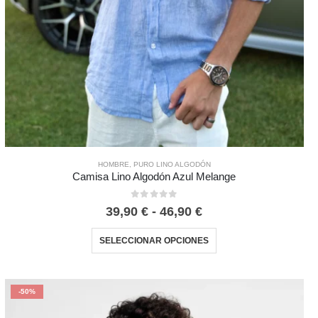
HOMBRE
,
PURO LINO ALGODÓN
Camisa Lino Algodón Azul Melange
0
out of 5
39,90
€
-
46,90
€
SELECCIONAR OPCIONES
-50%