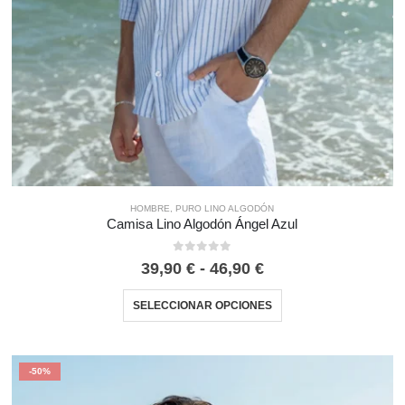
HOMBRE
,
PURO LINO ALGODÓN
Camisa Lino Algodón Ángel Azul
0
out of 5
39,90
€
-
46,90
€
SELECCIONAR OPCIONES
-50%