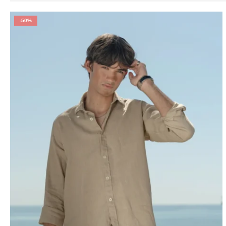
-50%
La elegancia que combina
Las camisas de lino para hombre permiten múltiples combina
más relajado, abierta sobre camiseta para un enfoque más i
siendo los más utilizados, aunque cada vez es más habitual 
Una prenda pensada para el día a día
Nuestras camisas de lino para hombre son una prenda funcion
mantener el confort sin renunciar a la imagen hace que cada
practicidad, las camisas de lino para hombre son una elecci