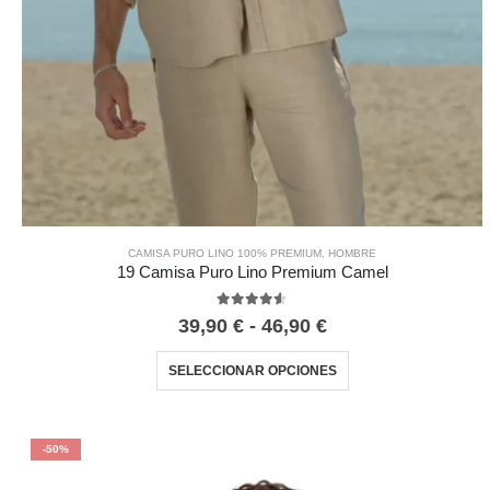
CAMISA PURO LINO 100% PREMIUM
,
HOMBRE
19 Camisa Puro Lino Premium Camel
4.50
out of 5
39,90
€
-
46,90
€
SELECCIONAR OPCIONES
-50%