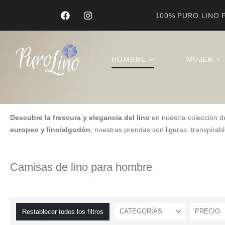
100% PURO LINO F
Product Archive
HOMBRE
MUJER
Descubre la frescura y elegancia del lino
en nuestra colección 
europeo y lino/algodón
, nuestras prendas son ligeras, transpirabl
Camisas de lino para hombre
CATEGORÍAS
PRECIO
Restablecer todos los filtros