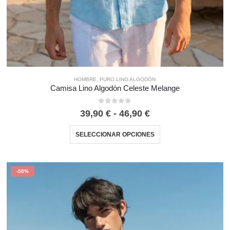
HOMBRE
,
PURO LINO ALGODÓN
Camisa Lino Algodón Celeste Melange
0
out of 5
39,90
€
-
46,90
€
SELECCIONAR OPCIONES
-50%