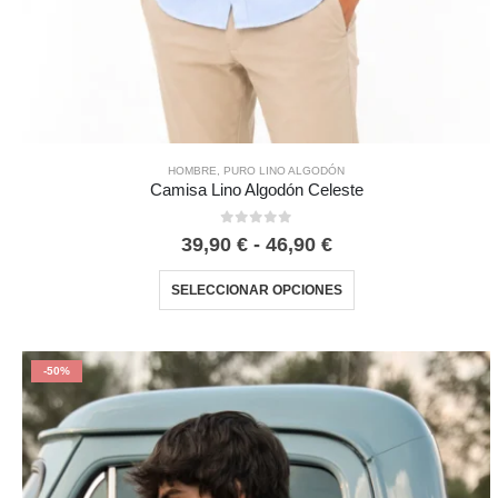
HOMBRE
,
PURO LINO ALGODÓN
Camisa Lino Algodón Celeste
0
out of 5
39,90
€
-
46,90
€
SELECCIONAR OPCIONES
-50%