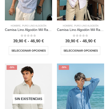
HOMBRE
,
PURO LINO ALGODÓN
HOMBRE
,
PURO LINO ALGODÓN
Camisa Lino Algodón Mil Rayas Azul
Camisa Lino Algodón Mil Rayas Rosa
0
out of 5
0
out of 5
39,90
€
-
46,90
€
39,90
€
-
46,90
€
SELECCIONAR OPCIONES
SELECCIONAR OPCIONES
-50%
-50%
SIN EXISTENCIAS