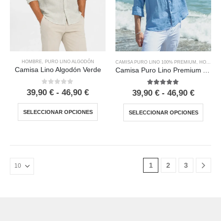
HOMBRE
,
PURO LINO ALGODÓN
CAMISA PURO LINO 100% PREMIUM
,
HOMBRE
Camisa Lino Algodón Verde
Camisa Puro Lino Premium Azul
0
out of 5
5.00
out of 5
39,90
€
-
46,90
€
39,90
€
-
46,90
€
SELECCIONAR OPCIONES
SELECCIONAR OPCIONES
1
2
3