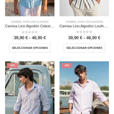
HOMBRE
,
PURO LINO ALGODÓN
HOMBRE
,
PURO LINO ALGODÓN
Camisa Lino Algodón Loufna Camel
Camisa Lino Algodón Celeste Melange
0
out of 5
0
out of 5
39,90
€
-
46,90
€
39,90
€
-
46,90
€
SELECCIONAR OPCIONES
SELECCIONAR OPCIONES
-50%
-50%