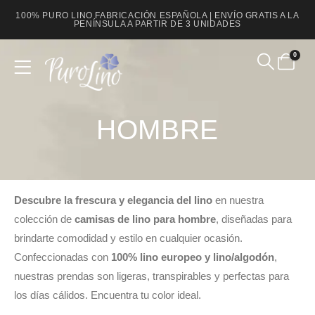
100% PURO LINO FABRICACIÓN ESPAÑOLA | ENVÍO GRATIS A LA
PENÍNSULA A PARTIR DE 3 UNIDADES
0
Product Archive
HOMBRE
Descubre la frescura y elegancia del lino
en nuestra
colección de
camisas de lino para hombre
, diseñadas para
brindarte comodidad y estilo en cualquier ocasión.
Confeccionadas con
100% lino europeo y lino/algodón
,
nuestras prendas son ligeras, transpirables y perfectas para
los días cálidos. Encuentra tu color ideal.