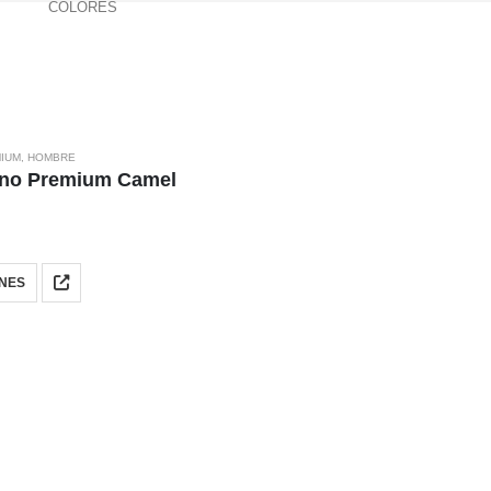
COLORES
MIUM
,
HOMBRE
ino Premium Camel
ciones sin complicarse: con pantalones chinos o vaqueros par
nformal o cerrada y bien ajustada para ocasiones más cuidadas.
ver colores más intensos para quienes buscan algo diferente si
NES
al que se adapta a distintos contextos: desde una comida infor
 vez más hombres las incorporen a su armario habitual. Si busc
ón que responde bien en cualquier situación.