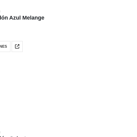
N
dón Azul Melange
NES
N