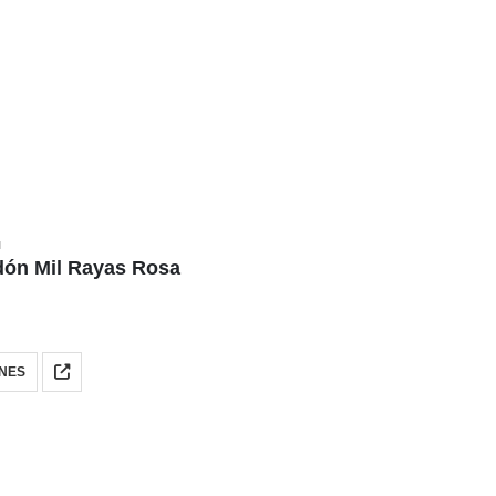
N
dón Mil Rayas Rosa
NES