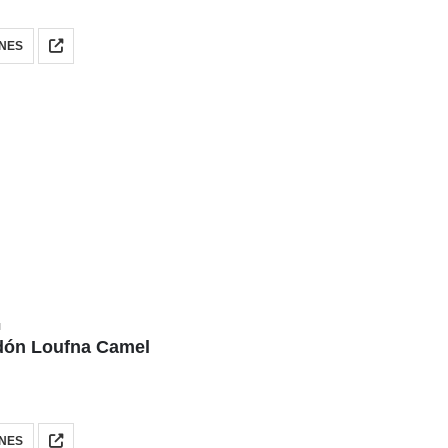
NES
N
dón Loufna Camel
NES