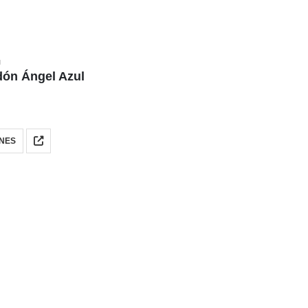
N
dón Ángel Azul
NES