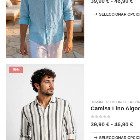
39,90
€
-
46,90
€
SELECCIONAR OPCIO
-50%
HOMBRE
,
PURO LINO ALGODÓ
Camisa Lino Algo
0
out of 5
39,90
€
-
46,90
€
SELECCIONAR OPCIO