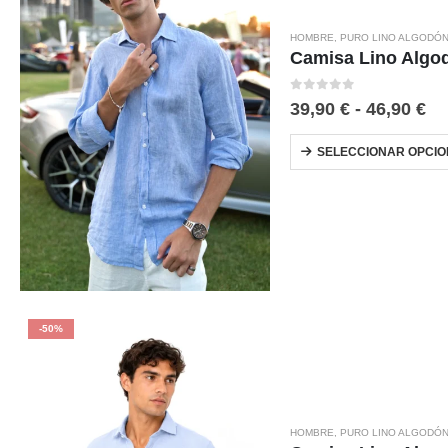
HOMBRE
,
PURO LINO ALGODÓ
Camisa Lino Algo
0
out of 5
39,90
€
-
46,90
€
SELECCIONAR OPCIO
-50%
HOMBRE
,
PURO LINO ALGODÓ