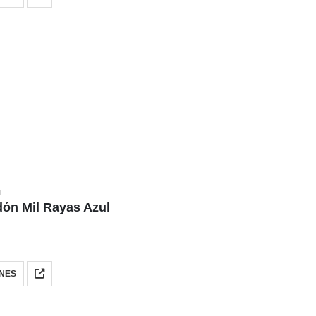
N
ón Mil Rayas Azul
NES