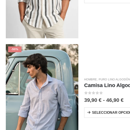
-50%
HOMBRE
,
PURO LINO ALGODÓ
Camisa Lino Algod
0
out of 5
39,90
€
-
46,90
€
SELECCIONAR OPCIO