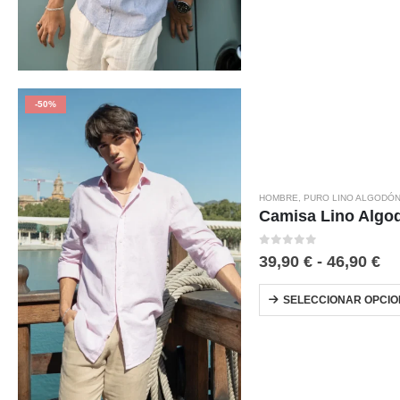
-50%
HOMBRE
,
PURO LINO ALGODÓ
Camisa Lino Algo
0
out of 5
39,90
€
-
46,90
€
SELECCIONAR OPCIO