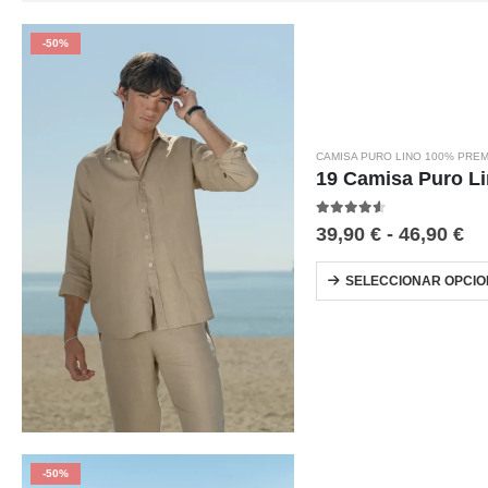
-50%
La elegancia que combina
CAMISA PURO LINO 100% PRE
19 Camisa Puro L
Las camisas de lino para hombre permiten múltiples combina
más relajado, abierta sobre camiseta para un enfoque más i
4.50
out of 5
39,90
€
-
46,90
€
siendo los más utilizados, aunque cada vez es más habitual 
SELECCIONAR OPCIO
Una prenda pensada para el día a día
Nuestras camisas de lino para hombre son una prenda funcion
mantener el confort sin renunciar a la imagen hace que cada
practicidad, las camisas de lino para hombre son una elecci
-50%