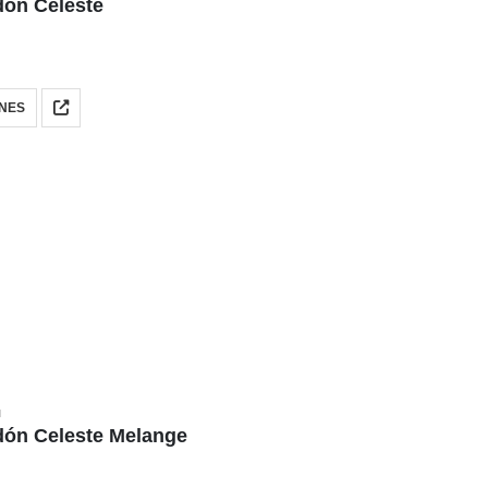
dón Celeste
NES
N
dón Celeste Melange