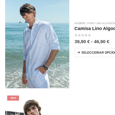
HOMBRE
,
PURO LINO ALGODÓ
Camisa Lino Algo
0
out of 5
39,90
€
-
46,90
€
SELECCIONAR OPCIO
-50%