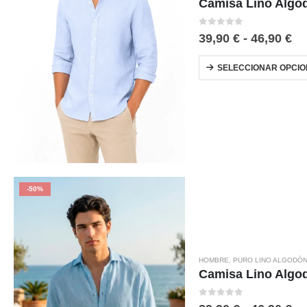
Camisa Lino Algo
0
out of 5
39,90
€
-
46,90
€
SELECCIONAR OPCIO
-50%
HOMBRE
,
PURO LINO ALGODÓ
Camisa Lino Algo
0
out of 5