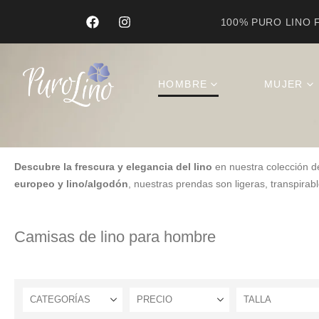
100% PURO LINO F
Product Archive
HOMBRE
MUJER
Descubre la frescura y elegancia del lino
en nuestra colección 
europeo y lino/algodón
, nuestras prendas son ligeras, transpirabl
Camisas de lino para hombre
CATEGORÍAS
PRECIO
TALLA