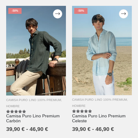
-50%
-50%
CAMISA PURO LINO 100% PREMIUM
,
CAMISA PURO LINO 100% PREMIUM
,
HOMBRE
HOMBRE
Camisa Puro Lino Premium
Camisa Puro Lino Premium
5.00
out of 5
5.00
out of 5
Celeste
Carbón
39,90
€
-
46,90
€
39,90
€
-
46,90
€