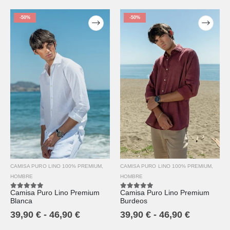
-50%
-50%
CAMISA PURO LINO 100% PREMIUM
,
CAMISA PURO LINO 100% PREMIUM
,
HOMBRE
HOMBRE
Camisa Puro Lino Premium
Camisa Puro Lino Premium
5.00
out of 5
5.00
out of 5
Burdeos
Blanca
39,90
€
-
46,90
€
39,90
€
-
46,90
€