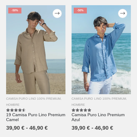
-50%
-50%
CAMISA PURO LINO 100% PREMIUM
,
CAMISA PURO LINO 100% PREMIUM
,
HOMBRE
HOMBRE
19 Camisa Puro Lino Premium
Camisa Puro Lino Premium
4.50
out of 5
5.00
out of 5
Camel
Azul
39,90
€
-
46,90
€
39,90
€
-
46,90
€