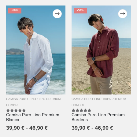
-50%
-50%
CAMISA PURO LINO 100% PREMIUM
,
CAMISA PURO LINO 100% PREMIUM
,
HOMBRE
HOMBRE
Camisa Puro Lino Premium
Camisa Puro Lino Premium
5.00
out of 5
5.00
out of 5
Burdeos
Blanca
39,90
€
-
46,90
€
39,90
€
-
46,90
€