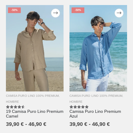
-50%
-50%
CAMISA PURO LINO 100% PREMIUM
,
CAMISA PURO LINO 100% PREMIUM
,
HOMBRE
HOMBRE
19 Camisa Puro Lino Premium
Camisa Puro Lino Premium
4.50
out of 5
5.00
out of 5
Camel
Azul
39,90
€
-
46,90
€
39,90
€
-
46,90
€