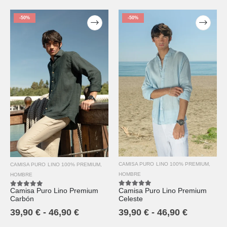
-50%
-50%
CAMISA PURO LINO 100% PREMIUM
,
CAMISA PURO LINO 100% PREMIUM
,
HOMBRE
HOMBRE
Camisa Puro Lino Premium
Camisa Puro Lino Premium
5.00
out of 5
5.00
out of 5
Celeste
Carbón
39,90
€
-
46,90
€
39,90
€
-
46,90
€