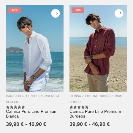
-50%
-50%
CAMISA PURO LINO 100% PREMIUM
,
CAMISA PURO LINO 100% PREMIUM
,
HOMBRE
HOMBRE
Camisa Puro Lino Premium
Camisa Puro Lino Premium
5.00
out of 5
5.00
out of 5
Burdeos
Blanca
39,90
€
-
46,90
€
39,90
€
-
46,90
€