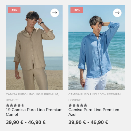
-50%
-50%
CAMISA PURO LINO 100% PREMIUM
,
CAMISA PURO LINO 100% PREMIUM
,
HOMBRE
HOMBRE
19 Camisa Puro Lino Premium
Camisa Puro Lino Premium
4.50
out of 5
5.00
out of 5
Camel
Azul
39,90
€
-
46,90
€
39,90
€
-
46,90
€