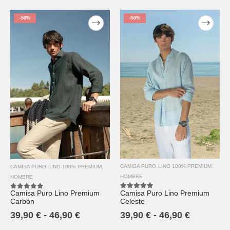
-50%
-50%
CAMISA PURO LINO 100% PREMIUM
,
CAMISA PURO LINO 100% PREMIUM
,
HOMBRE
HOMBRE
Camisa Puro Lino Premium
Camisa Puro Lino Premium
5.00
out of 5
5.00
out of 5
Celeste
Carbón
39,90
€
-
46,90
€
39,90
€
-
46,90
€