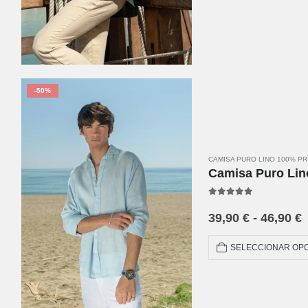
-50%
CAMISA PURO LINO 100% P
Camisa Puro Lin
5.00
out of 5
39,90
€
-
46,90
€
SELECCIONAR OP