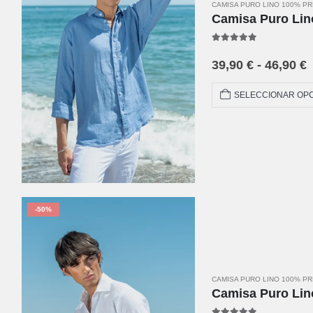
CAMISA PURO LINO 100% P
Camisa Puro Lin
5.00
out of 5
39,90
€
-
46,90
€
SELECCIONAR OP
-50%
CAMISA PURO LINO 100% P
Camisa Puro Lin