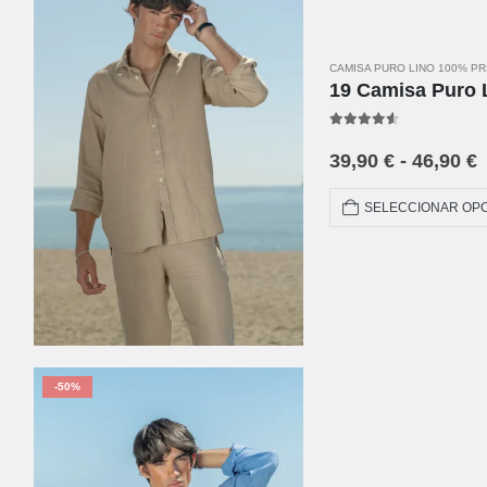
CAMISA PURO LINO 100% P
19 Camisa Puro 
4.50
out of 5
39,90
€
-
46,90
€
SELECCIONAR OP
-50%