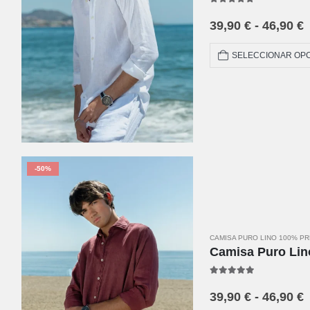
5.00
out of 5
39,90
€
-
46,90
€
SELECCIONAR OP
-50%
CAMISA PURO LINO 100% P
Camisa Puro Li
5.00
out of 5
39,90
€
-
46,90
€