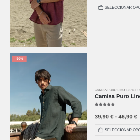
SELECCIONAR OP
-50%
CAMISA PURO LINO 100% P
Camisa Puro Li
5.00
out of 5
39,90
€
-
46,90
€
SELECCIONAR OP