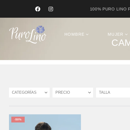
100% PURO LINO F
Product Archive
HOMBRE
MUJER
CAM
CATEGORÍAS
PRECIO
TALLA
-50%