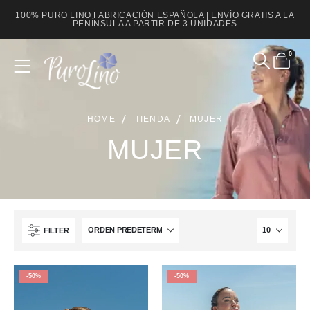
100% PURO LINO FABRICACIÓN ESPAÑOLA | ENVÍO GRATIS A LA
PENÍNSULA A PARTIR DE 3 UNIDADES
0
HOME
TIENDA
MUJER
MUJER
FILTER
-50%
-50%