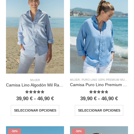
MUJER
,
PURO LINO 100% PREMIUM MUJER
MUJER
Camisa Puro Lino Premium Azul Mujer
Camisa Lino Algodón Mil Rayas Azul Mujer
4.67
out of 5
5.00
out of 5
39,90
€
-
46,90
€
39,90
€
-
46,90
€
SELECCIONAR OPCIONES
SELECCIONAR OPCIONES
-50%
-50%