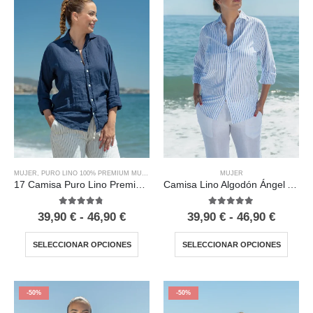
MUJER
,
PURO LINO 100% PREMIUM MUJER
MUJER
17 Camisa Puro Lino Premium Marino Mujer
Camisa Lino Algodón Ángel Azul Mujer
4.67
out of 5
5.00
out of 5
39,90
€
-
46,90
€
39,90
€
-
46,90
€
SELECCIONAR OPCIONES
SELECCIONAR OPCIONES
-50%
-50%