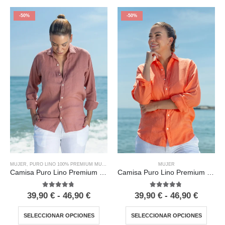
-50%
-50%
MUJER
MUJER
,
PURO LINO 100% PREMIUM MUJER
Camisa Puro Lino Premium Papaya Mujer
Camisa Puro Lino Premium Maquillaje Mujer
4.67
out of 5
4.67
out of 5
39,90
€
-
46,90
€
39,90
€
-
46,90
€
SELECCIONAR OPCIONES
SELECCIONAR OPCIONES