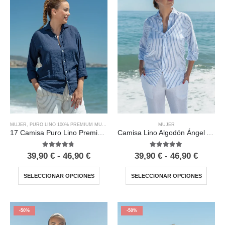
MUJER
,
PURO LINO 100% PREMIUM MUJER
MUJER
17 Camisa Puro Lino Premium Marino Mujer
Camisa Lino Algodón Ángel Azul Mujer
4.67
out of 5
5.00
out of 5
39,90
€
-
46,90
€
39,90
€
-
46,90
€
SELECCIONAR OPCIONES
SELECCIONAR OPCIONES
-50%
-50%