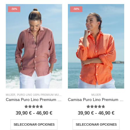
-50%
-50%
MUJER
MUJER
,
PURO LINO 100% PREMIUM MUJER
Camisa Puro Lino Premium Papaya Mujer
Camisa Puro Lino Premium Maquillaje Mujer
4.67
out of 5
4.67
out of 5
39,90
€
-
46,90
€
39,90
€
-
46,90
€
SELECCIONAR OPCIONES
SELECCIONAR OPCIONES