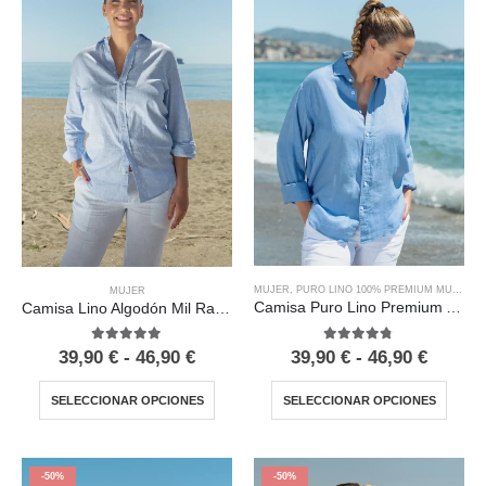
MUJER
,
PURO LINO 100% PREMIUM MUJER
MUJER
Camisa Puro Lino Premium Azul Mujer
Camisa Lino Algodón Mil Rayas Azul Mujer
4.67
out of 5
5.00
out of 5
39,90
€
-
46,90
€
39,90
€
-
46,90
€
SELECCIONAR OPCIONES
SELECCIONAR OPCIONES
-50%
-50%