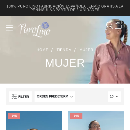
100% PURO LINO FABRICACIÓN ESPAÑOLA | ENVÍO GRATIS A LA
PENÍNSULA A PARTIR DE 3 UNIDADES
0
HOME
TIENDA
MUJER
MUJER
FILTER
-50%
-50%