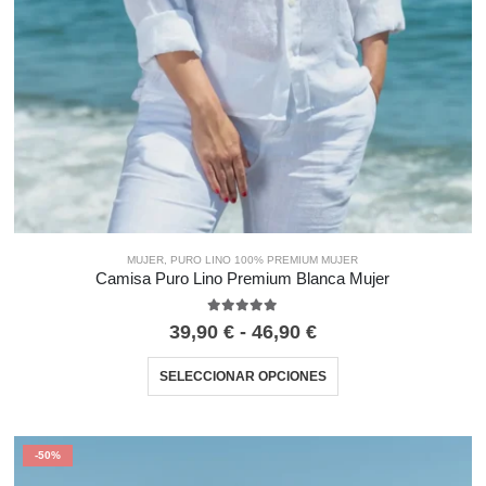
MUJER
,
PURO LINO 100% PREMIUM MUJER
Camisa Puro Lino Premium Blanca Mujer
5.00
out of 5
39,90
€
-
46,90
€
SELECCIONAR OPCIONES
-50%