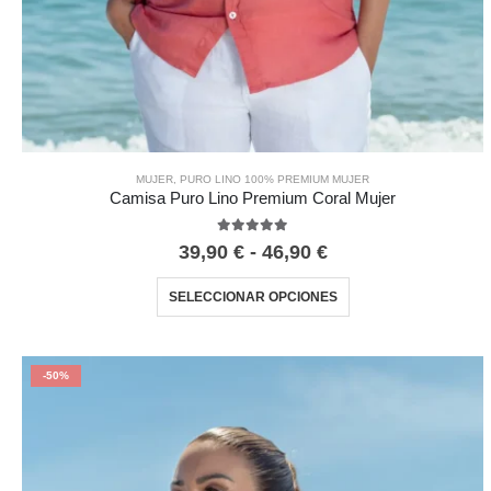
MUJER
,
PURO LINO 100% PREMIUM MUJER
Camisa Puro Lino Premium Coral Mujer
5.00
out of 5
39,90
€
-
46,90
€
SELECCIONAR OPCIONES
-50%