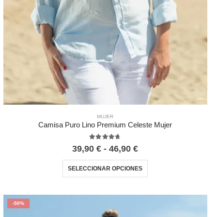
MUJER
Camisa Puro Lino Premium Celeste Mujer
4.67
out of 5
39,90
€
-
46,90
€
SELECCIONAR OPCIONES
-50%